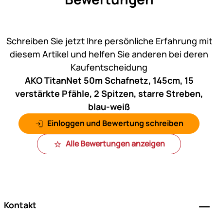
Noch keine Bewertungen ab
Schreiben Sie jetzt Ihre persönliche Erfahrung mit
diesem Artikel und helfen Sie anderen bei deren
Kaufentscheidung
AKO TitanNet 50m Schafnetz, 145cm, 15
verstärkte Pfähle, 2 Spitzen, starre Streben,
blau-weiß
Einloggen und Bewertung schreiben
Alle Bewertungen anzeigen
Fußzeile
Kontakt