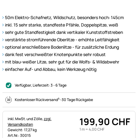
50m Elektro-Schafnetz, Wildschutz, besonders hoch: 145cm
inkl. 15 sehr starke, standfeste Pfähle, Doppelspitze, weiß
sehr gute Standfestigkeit dank vertikaler Kunststoffstreben
verstärkte stromführende Oberlitze - erhöhte Leitfähigkeit
optional anschließbare Bodenlitze - für zusätzliche Erdung
dank fest verschweißter Knotenpunkte sehr robust
mit blau-weißer Litze, sehr gut für die Wolfs- & Wildabwehr
einfacher Auf- und Abbau, kein Werkzeug nötig
Verfügbar
, Lieferzeit:
3 - 6 Tage
4
Kostenloser Rückversand
-
30 Tage Rückgabe
199
,
90
CHF
Steuerhinweis:
inkl. MwSt. und Zölle,
zzgl.
Versandkosten
1 m =
4
,
00
CHF
Gewicht: 17,27 kg
Art.Nr.: 30015