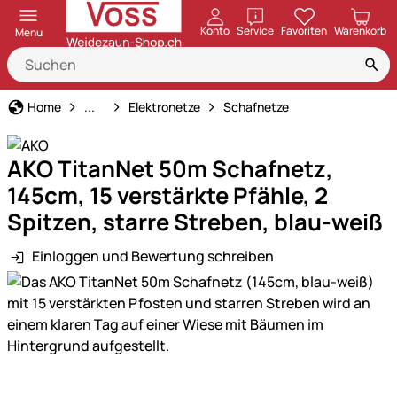
öffnen
Konto
Service
Favoriten
Warenkorb
Menu
Weidezaun
Home
...
Elektronetze
Schafnetze
AKO TitanNet 50m Schafnetz,
145cm, 15 verstärkte Pfähle, 2
Spitzen, starre Streben, blau-weiß
Einloggen und Bewertung schreiben
Produktgalerie