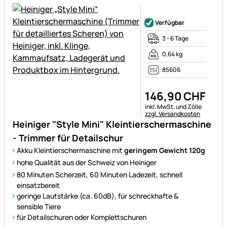
Noch keine Bewertungen ab
Verfügbar
3 - 6 Tage
0,64 kg
85606
146
,
90
CHF
Steuerhinweis:
inkl. MwSt. und Zölle
zzgl. Versandkosten
Heiniger "Style Mini" Kleintierschermaschine
- Trimmer für Detailschur
Akku Kleintierschermaschine mit
geringem
Gewicht 120g
hohe Qualität aus der Schweiz von Heiniger
80 Minuten Scherzeit, 60 Minuten Ladezeit, schnell
einsatzbereit
geringe Lautstärke (ca. 60dB), für schreckhafte &
sensible Tiere
für Detailschuren oder Komplettschuren