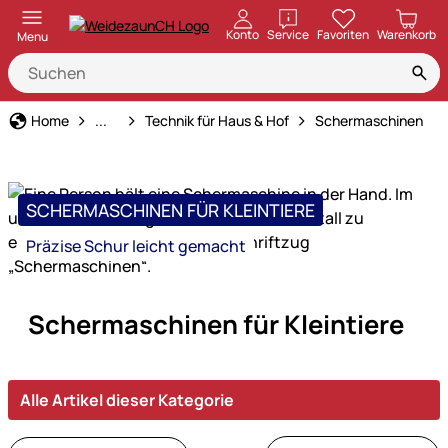
öffnen
Konto
Service
Favoriten
Warenkorb
Menu
Haus und Hof
Home
...
Technik für Haus & Hof
Schermaschinen
SCHERMASCHINEN FÜR KLEINTIERE
Präzise Schur leicht gemacht
Präzise
Schermaschinen für Kleintiere
Schur
leicht
gemacht
Alle Artikel dieser Kategorie
–
unsere