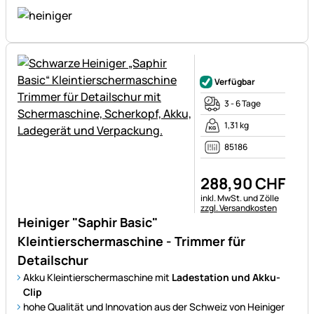
Noch keine Bewertungen ab
Verfügbar
3 - 6 Tage
1,31 kg
85186
288
,
90
CHF
Steuerhinweis:
inkl. MwSt. und Zölle
zzgl. Versandkosten
Heiniger "Saphir Basic"
Kleintierschermaschine - Trimmer für
Detailschur
Akku Kleintierschermaschine mit
Ladestation und Akku-
Clip
hohe Qualität und Innovation aus der Schweiz von Heiniger