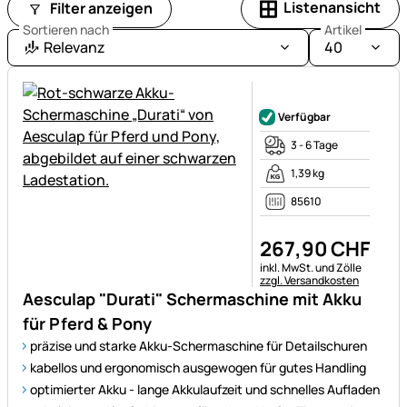
Schermaschinen
Listenansicht
Filter anzeigen
für
Sortieren nach
Artikel
eine
Relevanz
40
schonende
und
Noch keine Bewertungen ab
effektive
Verfügbar
Pflege
3 - 6 Tage
Ihrer
Tiere.
1,39 kg
85610
267
,
90
CHF
Steuerhinweis:
inkl. MwSt. und Zölle
zzgl. Versandkosten
Aesculap "Durati" Schermaschine mit Akku
für Pferd & Pony
präzise und starke Akku-Schermaschine für Detailschuren
kabellos und ergonomisch ausgewogen für gutes Handling
optimierter Akku - lange Akkulaufzeit und schnelles Aufladen