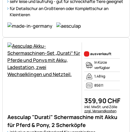
sehr leise und laufruhig - gut für schreckhafte Tiere geeignet
für Detailschur an Großtieren oder Komplettschur an
Kleintieren
Noch keine Bewertungen ab
ausverkauft
In Kürze
verfügbar
1,48 kg
85611
359
,
90
CHF
Steuerhinweis:
inkl. MwSt. und Zölle
zzgl. Versandkosten
Aesculap "Durati" Schermaschine mit Akku
für Pferd & Pony, 2 Scherköpfe