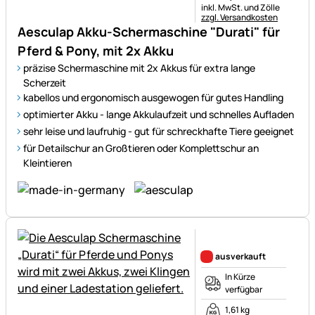
Steuerhinweis:
inkl. MwSt. und Zölle
zzgl. Versandkosten
Aesculap Akku-Schermaschine "Durati" für
Pferd & Pony, mit 2x Akku
präzise Schermaschine mit 2x Akkus für extra lange
Scherzeit
kabellos und ergonomisch ausgewogen für gutes Handling
optimierter Akku - lange Akkulaufzeit und schnelles Aufladen
sehr leise und laufruhig - gut für schreckhafte Tiere geeignet
für Detailschur an Großtieren oder Komplettschur an
Kleintieren
Noch keine Bewertungen ab
ausverkauft
In Kürze
verfügbar
1,61 kg