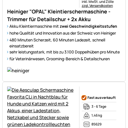
Steuerhinweis:
inkl. MwSt. und Zölle
zzgl. Versandkosten
Heiniger "OPAL" Kleintierschermaschine -
Trimmer für Detailschur + 2x Akku
Akku Kleintiermaschine mit
zwei Geschwindigkeitsstufen
hohe Qualität und Innovation aus der Schweiz von Heiniger
480 Minuten Scherzeit, 60 Minuten Ladezeit, schnell
einsatzbereit
sehr leistungsstark, mit bis zu 3.100 Doppelhüben pro Minute
für Veterinärwesen, Grooming-Bereich & Detailschuren
Noch keine Bewertungen ab
Fast ausverkauft
3 - 6 Tage
1,46 kg
85629