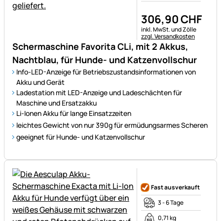
306
,
90
CHF
Steuerhinweis:
inkl. MwSt. und Zölle
zzgl. Versandkosten
Schermaschine Favorita CLi, mit 2 Akkus,
Nachtblau, für Hunde- und Katzenvollschur
Info-LED-Anzeige für Betriebszustandsinformationen von
Akku und Gerät
Ladestation mit LED-Anzeige und Ladeschächten für
Maschine und Ersatzakku
Li-Ionen Akku für lange Einsatzzeiten
leichtes Gewicht von nur 390g für ermüdungsarmes Scheren
geeignet für Hunde- und Katzenvollschur
Noch keine Bewertungen ab
Fast ausverkauft
3 - 6 Tage
0,71 kg