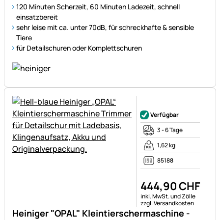
120 Minuten Scherzeit, 60 Minuten Ladezeit, schnell
einsatzbereit
sehr leise mit ca. unter 70dB, für schreckhafte & sensible
Tiere
für Detailschuren oder Komplettschuren
Noch keine Bewertungen ab
Verfügbar
3 - 6 Tage
1,62 kg
85188
444
,
90
CHF
Steuerhinweis:
inkl. MwSt. und Zölle
zzgl. Versandkosten
Heiniger "OPAL" Kleintierschermaschine -