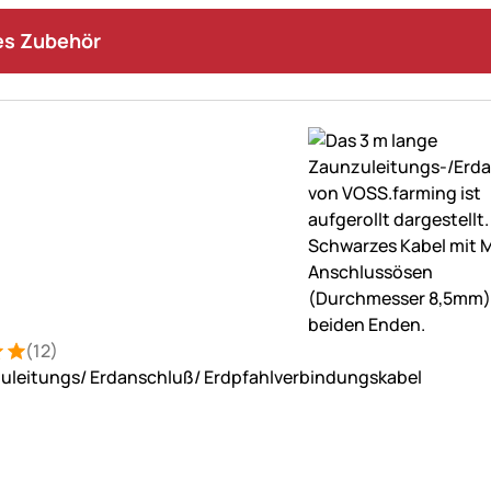
s Zubehör
(12)
: 5 von 5 (12 Bewertungen)
tungen
uleitungs/ Erdanschluß/ Erdpfahlverbindungskabel