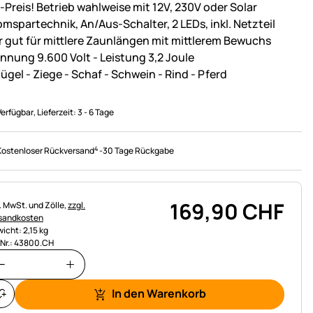
-Preis! Betrieb wahlweise mit 12V, 230V oder Solar
omspartechnik, An/Aus-Schalter, 2 LEDs, inkl. Netzteil
r gut für mittlere Zaunlängen mit mittlerem Bewuchs
nnung 9.600 Volt - Leistung 3,2 Joule
ügel - Ziege - Schaf - Schwein - Rind - Pferd
Verfügbar
, Lieferzeit:
3 - 6 Tage
4
Kostenloser Rückversand
-
30 Tage Rückgabe
169
,
90
CHF
uerhinweis:
l. MwSt. und Zölle,
zzgl.
sandkosten
icht: 2,15 kg
.Nr.: 43800.CH
In den Warenkorb