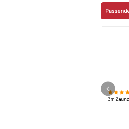
Passende
Bewertung
12 Bewer
3m Zaunz