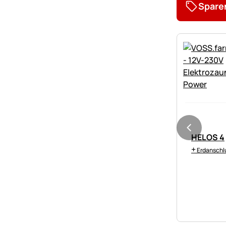
Spare
HELOS 4
+
Erdanschl