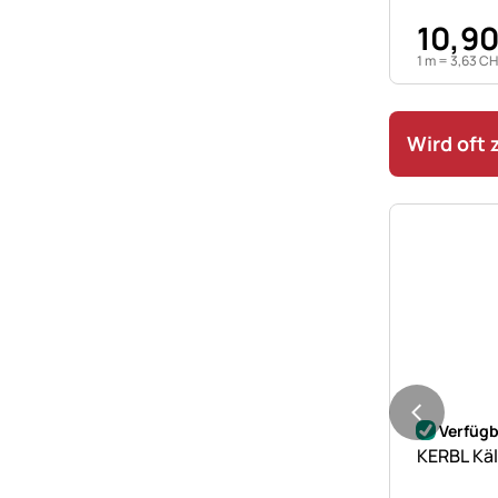
10
,
9
1 m =
3
,
63
CH
Wird oft
Noch kei
Verfügb
KERBL Käl