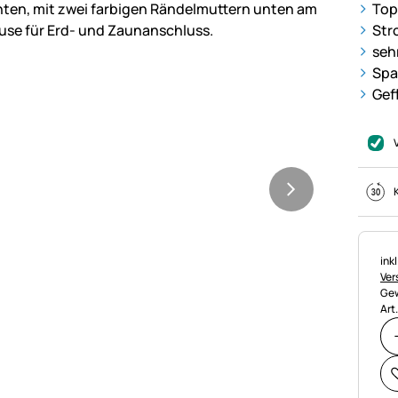
Top
Str
seh
Spa
Gefl
Ste
ink
Ver
Gew
Art