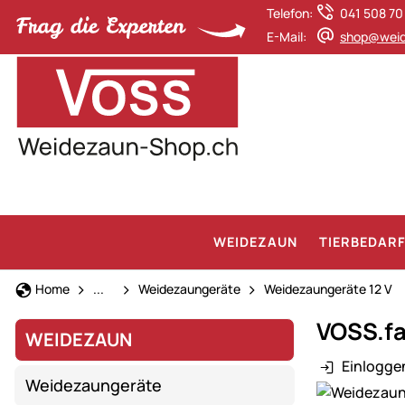
Telefon:
041 508 70
E-Mail:
shop@weid
WEIDEZAUN
TIERBEDAR
Weidezaun
Home
...
Weidezaungeräte
Weidezaungeräte 12 V
VOSS.fa
WEIDEZAUN
Einlogge
Weidezaungeräte
Produktgaler