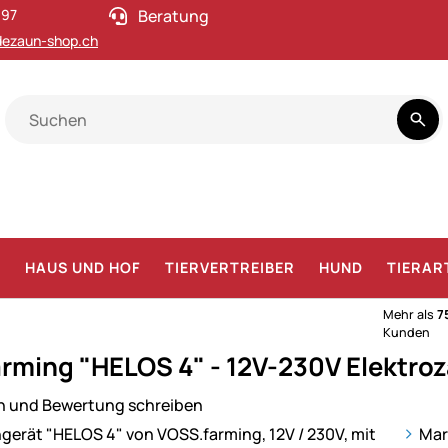
 97
Beratung
ezaun-shop.ch
F
HAUS UND HOF
TIERVERTREIBER
HUND
TIERAR
Mehr als
7
Kunden
rming "HELOS 4" - 12V-230V Elektro
n und Bewertung schreiben
ie
Mar