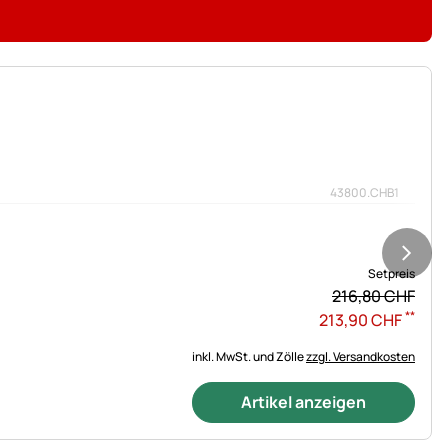
43800.CHB1
Setpreis
216,
80
CHF
**
213
,
90
CHF
inkl. MwSt. und Zölle
zzgl. Versandkosten
Artikel anzeigen