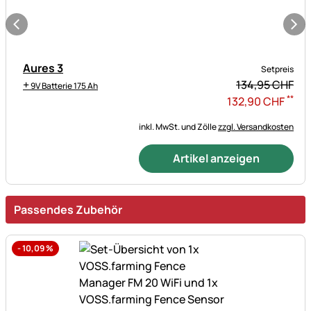
Aures 3
Setpreis
+
134,
95
CHF
9V Batterie 175 Ah
**
132
,
90
CHF
inkl. MwSt. und Zölle
zzgl. Versandkosten
Artikel anzeigen
Passendes Zubehör
-
10,09
%