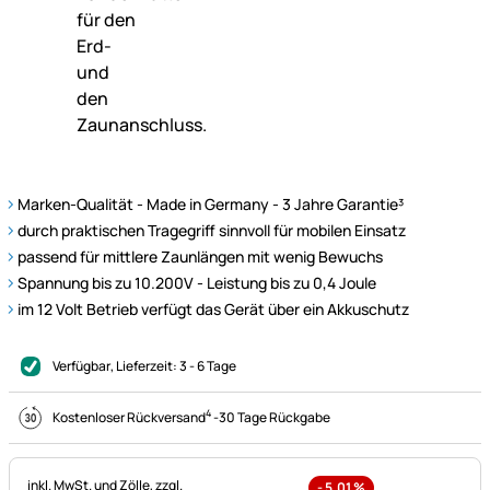
Marken-Qualität - Made in Germany - 3 Jahre Garantie³
durch praktischen Tragegriff sinnvoll für mobilen Einsatz
passend für mittlere Zaunlängen mit wenig Bewuchs
Spannung bis zu 10.200V - Leistung bis zu 0,4 Joule
im 12 Volt Betrieb verfügt das Gerät über ein Akkuschutz
Verfügbar
, Lieferzeit:
3 - 6 Tage
4
Kostenloser Rückversand
-
30 Tage Rückgabe
Steuerhinweis:
inkl. MwSt. und Zölle,
zzgl.
-
5,01
%