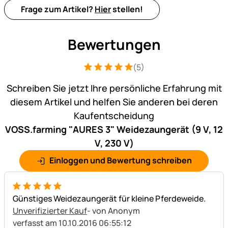
Frage zum Artikel?
Hier
stellen!
Bewertungen
(5)
Bewertung: 5 von 5 (5 Bewertungen)
5 Bewertungen
Schreiben Sie jetzt Ihre persönliche Erfahrung mit
diesem Artikel und helfen Sie anderen bei deren
Kaufentscheidung
VOSS.farming "AURES 3" Weidezaungerät (9 V, 12
V, 230 V)
Einloggen und Bewertung schreiben
5 von 5
Günstiges Weidezaungerät für kleine Pferdeweide.
Unverifizierter Kauf
- von Anonym
verfasst am 10.10.2016 06:55:12