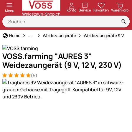
öffnen
Konto
Service
Favoriten
Warenkorb
Menu
Weidezaun
Home
...
Weidezaungeräte
Weidezaungeräte 9 V
VOSS.farming "AURES 3"
Weidezaungerät (9 V, 12 V, 230 V)
(5)
Bewertung: 5 von 5 (5 Bewertungen)
5 Bewertungen
Produktgalerie