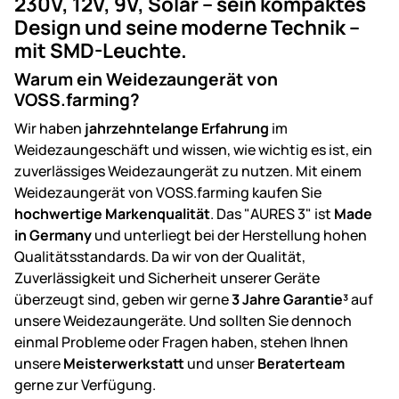
230V, 12V, 9V, Solar – sein kompaktes
Design und seine moderne Technik –
mit SMD-Leuchte.
Warum ein Weidezaungerät von
VOSS.farming?
Wir haben
jahrzehntelange Erfahrung
im
Weidezaungeschäft und wissen, wie wichtig es ist, ein
zuverlässiges Weidezaungerät zu nutzen. Mit einem
Weidezaungerät von VOSS.farming kaufen Sie
hochwertige Markenqualität
. Das "AURES 3" ist
Made
in Germany
und unterliegt bei der Herstellung hohen
Qualitätsstandards. Da wir von der Qualität,
Zuverlässigkeit und Sicherheit unserer Geräte
überzeugt sind, geben wir gerne
3 Jahre Garantie³
auf
unsere Weidezaungeräte. Und sollten Sie dennoch
einmal Probleme oder Fragen haben, stehen Ihnen
unsere
Meisterwerkstatt
und unser
Beraterteam
gerne zur Verfügung.