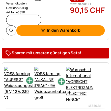
Versandkosten
statt:
94
,
90
CHF
90
,
15
CHF
Gewicht: 2,11 kg
Art.Nr.: 43850
In den Warenkorb
Sparen mit unseren günstigen Sets!
43850.B1