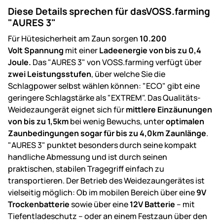
Diese Details sprechen für dasVOSS.farming
"AURES 3"
Für Hütesicherheit am Zaun sorgen
10.200
Volt Spannung
mit einer
Ladeenergie von bis zu
0,4
Joule.
Das "AURES 3" von VOSS.farming verfügt über
zwei Leistungsstufen
, über welche Sie die
Schlagpower selbst wählen können: "ECO" gibt eine
geringere Schlagstärke als "EXTREM". Das Qualitäts-
Weidezaungerät eignet sich für
mittlere Einzäunungen
von bis zu 1,5km
bei wenig Bewuchs, unter
optimalen
Zaunbedingungen sogar für bis zu 4,0km Zaunlänge
.
"AURES 3" punktet besonders durch seine kompakt
handliche Abmessung und ist durch seinen
praktischen, stabilen Tragegriff einfach zu
transportieren. Der Betrieb des Weidezaungerätes ist
vielseitig möglich: Ob im mobilen Bereich über eine
9V
Trockenbatterie
sowie über eine
12V Batterie
– mit
Tiefentladeschutz – oder an einem Festzaun über den