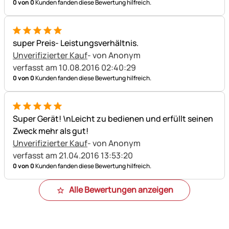
0 von 0
Kunden fanden diese Bewertung hilfreich.
5 von 5
super Preis- Leistungsverhältnis.
Unverifizierter Kauf
- von Anonym
verfasst am 10.08.2016 02:40:29
0 von 0
Kunden fanden diese Bewertung hilfreich.
5 von 5
Super Gerät! \nLeicht zu bedienen und erfüllt seinen
Zweck mehr als gut!
Unverifizierter Kauf
- von Anonym
verfasst am 21.04.2016 13:53:20
0 von 0
Kunden fanden diese Bewertung hilfreich.
Alle Bewertungen anzeigen
Fußzeile