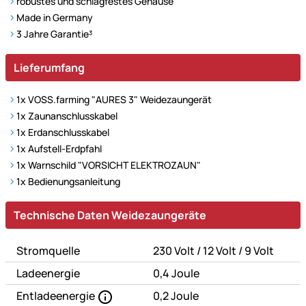
robustes und schlagfestes Gehäuse
Made in Germany
3 Jahre Garantie³
Lieferumfang
1x VOSS.farming "AURES 3" Weidezaungerät
1x Zaunanschlusskabel
1x Erdanschlusskabel
1x Aufstell-Erdpfahl
1x Warnschild "VORSICHT ELEKTROZAUN"
1x Bedienungsanleitung
Technische Daten
Technische Daten Weidezaungeräte
oder
oder
Stromquelle
230 Volt
/
12 Volt
/
9 Volt
Ladeenergie
0,4 Joule
Entladeenergie
0,2 Joule