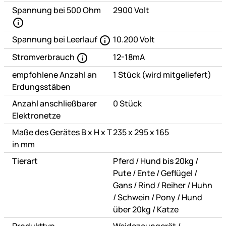
Spannung bei 500 Ohm
2900 Volt
Spannung bei Leerlauf
10.200 Volt
Stromverbrauch
12-18mA
empfohlene Anzahl an
1 Stück (wird mitgeliefert)
Erdungsstäben
Anzahl anschließbarer
0 Stück
Elektronetze
Maße des Gerätes B x H x T
235 x 295 x 165
in mm
oder
oder
Tierart
Pferd
/
Hund bis 20kg
/
oder
oder
oder
Pute
/
Ente
/
Geflügel
/
oder
oder
oder
Gans
/
Rind
/
Reiher
/
Huhn
oder
oder
oder
/
Schwein
/
Pony
/
Hund
oder
über 20kg
/
Katze
oder
Produkttyp
Weidezaungerät
/