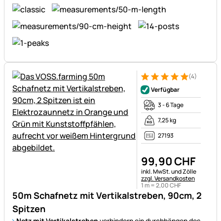
(4)
Bewertung: 5 von 5 (4 Bewer
4 Bewertungen
Verfügbar
3 - 6 Tage
7,25 kg
27193
99
,
90
CHF
Steuerhinweis:
inkl. MwSt. und Zölle
zzgl. Versandkosten
1 m =
2
,
00
CHF
50m Schafnetz mit Vertikalstreben, 90cm, 2
Spitzen
Netz mit Vertikalstreben
verhindern ein durchhängen des