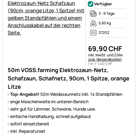
Verfügbar
3 - 6 Tage
5,60 kg
27202
69
,
90
CHF
Steuerhinweis:
inkl. MwSt. und Zölle
zzgl. Versandkosten
1 m =
1
,
40
CHF
50m VOSS.farming Elektrozaun-Netz,
Schafzaun, Schafnetz, 90cm, 1 Spitze, orange
Litze
Top-Angebot!
50m Weidezaunnetz inkl. 14 Standpfählen
enge Maschenweite im unteren Bereich
sehr gut für Lämmer, Schweine, Hunde usw.
einfache Handhabung, schnell aufgebaut
sofort einsatzbereit
inkl. Reparaturset