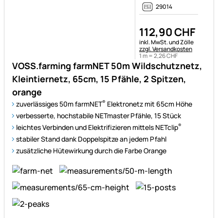
29014
112
,
90
CHF
Steuerhinweis:
inkl. MwSt. und Zölle
zzgl. Versandkosten
1 m =
2
,
26
CHF
VOSS.farming farmNET 50m Wildschutznetz,
Kleintiernetz, 65cm, 15 Pfähle, 2 Spitzen,
orange
®
zuverlässiges 50m farmNET
Elektronetz mit 65cm Höhe
verbesserte, hochstabile NETmaster
Pfähle, 15 Stück
®
leichtes Verbinden und Elektrifizieren mittels NETclip
stabiler Stand dank Doppelspitze an jedem Pfahl
zusätzliche Hütewirkung durch die Farbe Orange