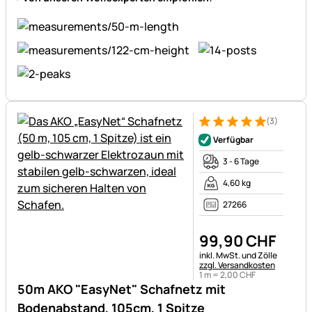
(3)
Bewertung: 5 von 5 (3 Bewer
3 Bewertungen
Verfügbar
3 - 6 Tage
4,60 kg
27266
99
,
90
CHF
Steuerhinweis:
inkl. MwSt. und Zölle
zzgl. Versandkosten
1 m =
2
,
00
CHF
50m AKO "EasyNet" Schafnetz mit
Bodenabstand, 105cm, 1 Spitze